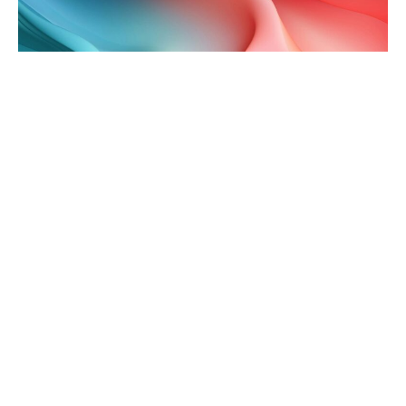
Etiam id quam maximus –
tempus justo at lorem ipsum
posuere est?
Duis volutpatmi id cursus...
ligula, ut fringilla velit. Interdum et malesuada fames
ac ante ipsum primis in faucibus. Nulla sagittis vel
ante sit amet tempor. In sit amet neque non tellus